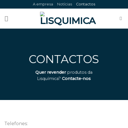
Skip
A empresa
Notícias
Contactos
to
content
CONTACTOS
Quer revender
produtos da
Lisquímica?
Contacte-nos
Telefones: