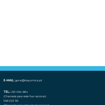
E-MAIL:
geral@lisquimica.pt
TEL.:
261 064 684
(Chamada para rede fixa nacional)
966 923 161