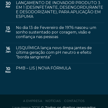
LANÇAMENTO DE INOVADOR PRODUTO 3
30
Abr
EM 1 (DESINFETANTE, DESENGORDURANTE
E DESODORIZANTE), PARA APLICAÇÃO EM
ESPUMA
No dia 13 de Fevereiro de 1976 nasceu um
13
Fev
sonho sustentado por coragem, visão e
confiança nas pessoas
LISQUÍMICA lança novo limpa jantes de
16
Jan
última geração com pH neutro e efeito
“borda sangrenta”
PMB – LIS | NOVA FÓRMULA
10
Nov
A EMPRESA
NOTÍCIAS
CONTACTOS
Lisquímica 2026 ©
Todos os direitos reservados