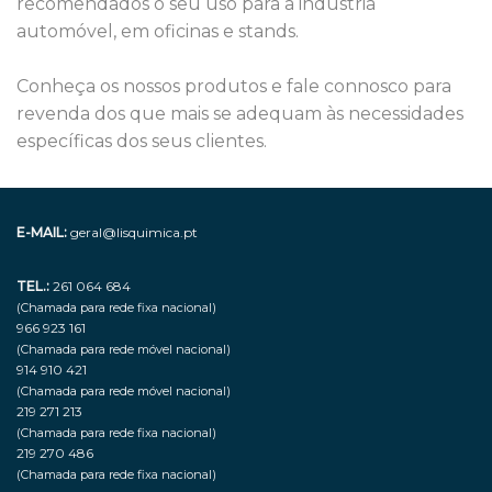
recomendados o seu uso para a indústria 
automóvel, em oficinas e stands.

Conheça os nossos produtos e fale connosco para 
revenda dos que mais se adequam às necessidades 
específicas dos seus clientes.
E-MAIL:
geral@lisquimica.pt
TEL.:
261 064 684
(Chamada para rede fixa nacional)
966 923 161
(Chamada para rede móvel nacional)
914 910 421
(Chamada para rede móvel nacional)
219 271 213
(Chamada para rede fixa nacional)
219 270 486
(Chamada para rede fixa nacional)