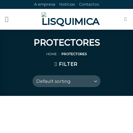
Skip
A empresa
Notícias
Contactos
to
content
PROTECTORES
HOME
/
PROTECTORES
FILTER