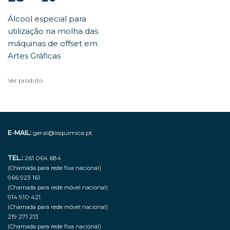
Álcool especial para
utilização na molha das
máquinas de offset em
Artes Gráficas
Ver produto
E-MAIL:
geral@lisquimica.pt
TEL.:
261 064 684
(Chamada para rede fixa nacional)
966 923 161
(Chamada para rede móvel nacional)
914 910 421
(Chamada para rede móvel nacional)
219 271 213
(Chamada para rede fixa nacional)