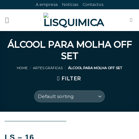
Skip
A empresa
Notícias
Contactos
to
content
ÁLCOOL PARA MOLHA OFF
SET
HOME
/
ARTES GRÁFICAS
/
ÁLCOOL PARA MOLHA OFF SET
FILTER
LS – 16