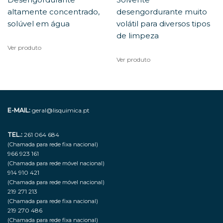
altamente concentrado,
desengordurante muito
solúvel em água
volátil para diversos tipos
de limpeza
Ver produto
Ver produto
E-MAIL:
geral@lisquimica.pt
TEL.:
261 064 684
(Chamada para rede fixa nacional)
966 923 161
(Chamada para rede móvel nacional)
914 910 421
(Chamada para rede móvel nacional)
219 271 213
(Chamada para rede fixa nacional)
219 270 486
(Chamada para rede fixa nacional)