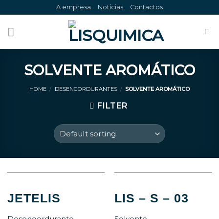
Skip
A empresa
Notícias
Contactos
to
content
SOLVENTE AROMÁTICO
HOME
/
DESENGORDURANTES
/
SOLVENTE AROMÁTICO
FILTER
JETELIS
LIS – S – 03
Desengordurante
Solvente