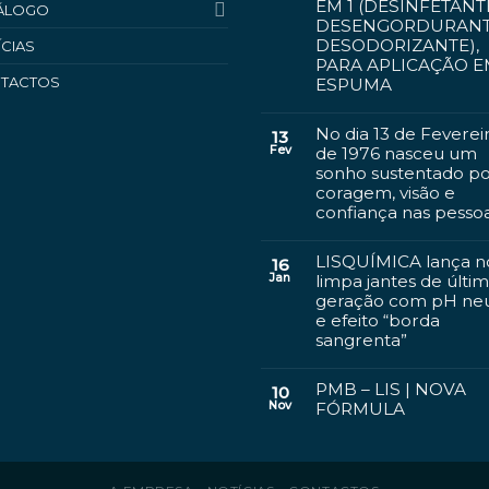
EM 1 (DESINFETANT
ÁLOGO
DESENGORDURANT
DESODORIZANTE),
ÍCIAS
PARA APLICAÇÃO 
TACTOS
ESPUMA
No dia 13 de Feverei
13
Fev
de 1976 nasceu um
sonho sustentado p
coragem, visão e
confiança nas pesso
LISQUÍMICA lança n
16
Jan
limpa jantes de últi
geração com pH ne
e efeito “borda
sangrenta”
PMB – LIS | NOVA
10
Nov
FÓRMULA