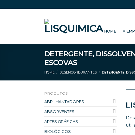
Skip
to
content
HOME
A EM
DETERGENTE, DISSOLVEN
ESCOVAS
HOME
/
DESENGORDURANTES
/
DETERGENTE, DISS
PRODUTOS
ABRILHANTADORES
L
ABSORVENTES
Des
ARTES GRÁFICAS
uti
BIOLÓGICOS