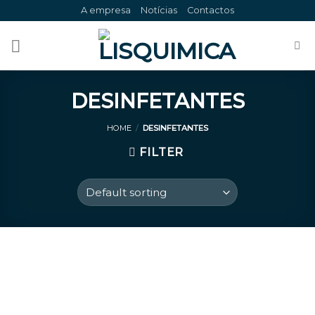
Skip
A empresa
Notícias
Contactos
to
content
DESINFETANTES
HOME
/
DESINFETANTES
FILTER