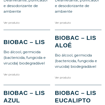
Desinfetante, purificador
Desinfetante, purificador
e desodorizante de
e desodorizante de
ambiente
ambiente
Ver produto
Ver produto
BIOBAC – LIS
BIOBAC – LIS
ALOÉ
Bio álcool, germicida
Bio álcool, germicida
(bactericida, fungicida e
(bactericida, fungicida e
virucida) biodegradável
virucida) biodegradável
Ver produto
Ver produto
BIOBAC – LIS
BIOBAC – LIS
AZUL
EUCALIPTO