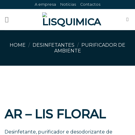
Skip
A empresa
Notícias
Contactos
to
content
HOME
/
DESINFETANTES
/
PURIFICADOR DE
AMBIENTE
AR – LIS FLORAL
Desinfetante, purificador e desodorizante de