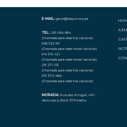
E-MAIL:
geral@lisquimica.pt
HO
A E
TEL.:
261 064 684
(Chamada para rede fixa nacional)
CAT
966 923 161
NOT
(Chamada para rede móvel nacional)
914 910 421
CON
(Chamada para rede móvel nacional)
219 271 213
(Chamada para rede fixa nacional)
219 270 486
(Chamada para rede fixa nacional)
MORADA:
Rua dos Amigos, 410 -
Ventureira 2640-376 Mafra