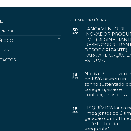
ULTIMAS NOTÍCIAS
ME
LANÇAMENTO DE
30
MPRESA
Abr
INOVADOR PRODUT
EM 1 (DESINFETANT
ÁLOGO
DESENGORDURANT
DESODORIZANTE),
ÍCIAS
PARA APLICAÇÃO 
TACTOS
ESPUMA
No dia 13 de Feverei
13
Fev
de 1976 nasceu um
sonho sustentado p
coragem, visão e
confiança nas pesso
LISQUÍMICA lança n
16
Jan
limpa jantes de últi
geração com pH ne
e efeito “borda
sangrenta”