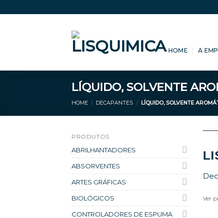
Skip
to
content
HOME
A EM
LÍQUIDO, SOLVENTE AR
HOME
/
DECAPANTES
/
LÍQUIDO, SOLVENTE AROMÁ
PRODUTOS
ABRILHANTADORES
L
ABSORVENTES
Dec
ARTES GRÁFICAS
BIOLÓGICOS
Ver p
CONTROLADORES DE ESPUMA