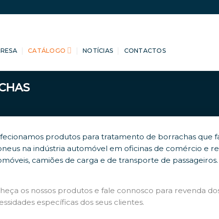
PRESA
CATÁLOGO
NOTÍCIAS
CONTACTOS
CHAS
fecionamos produtos para tratamento de borrachas que
pneus na indústria automóvel em oficinas de comércio e 
omóveis, camiões de carga e de transporte de passageiros.
heça os nossos produtos e fale connosco para revenda do
ssidades específicas dos seus clientes.