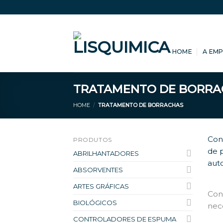
Skip
to
content
HOME
A EM
TRATAMENTO DE BORRA
HOME
/
TRATAMENTO DE BORRACHAS
Con
PRODUTOS
de 
ABRILHANTADORES
aut
ABSORVENTES
ARTES GRÁFICAS
Con
BIOLÓGICOS
nece
CONTROLADORES DE ESPUMA