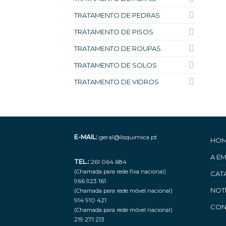
TRATAMENTO DE PEDRAS
TRATAMENTO DE PISOS
TRATAMENTO DE ROUPAS
TRATAMENTO DE SOLOS
TRATAMENTO DE VIDROS
E-MAIL:
geral@lisquimica.pt
HO
A E
TEL.:
261 064 684
(Chamada para rede fixa nacional)
CAT
966 923 161
NOT
(Chamada para rede móvel nacional)
914 910 421
CON
(Chamada para rede móvel nacional)
219 271 213