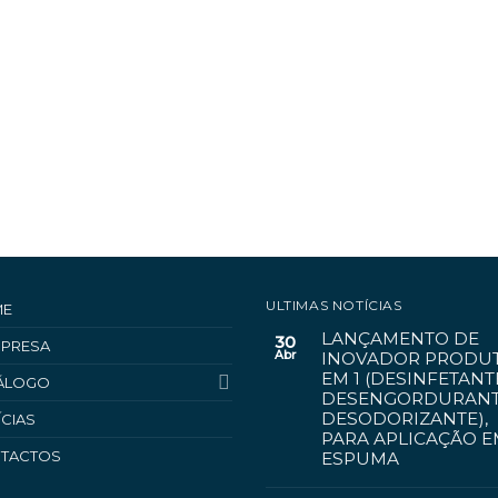
ULTIMAS NOTÍCIAS
ME
LANÇAMENTO DE
30
MPRESA
Abr
INOVADOR PRODUT
EM 1 (DESINFETANT
ÁLOGO
DESENGORDURANT
DESODORIZANTE),
ÍCIAS
PARA APLICAÇÃO 
TACTOS
ESPUMA