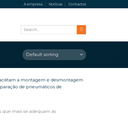
A empresa
Notícias
Contactos
Search
for:
 facilitam a montagem e desmontagem
reparação de pneumáticos de
s que mais se adequam às