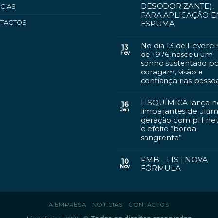
DESODORIZANTE),
ÍCIAS
PARA APLICAÇÃO 
TACTOS
ESPUMA
No dia 13 de Feverei
13
Fev
de 1976 nasceu um
sonho sustentado p
coragem, visão e
confiança nas pesso
LISQUÍMICA lança n
16
Jan
limpa jantes de últi
geração com pH ne
e efeito “borda
sangrenta”
PMB – LIS | NOVA
10
Nov
FÓRMULA
A EMPRESA
NOTÍCIAS
CONTACTOS