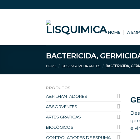
Skip
to
content
HOME
A EM
BACTERICIDA, GERMICID
HOME
/
DESENGORDURANTES
/
BACTERICIDA, GERM
PRODUTOS
ABRILHANTADORES
G
ABSORVENTES
Des
ARTES GRÁFICAS
germ
BIOLÓGICOS
e vi
CONTROLADORES DE ESPUMA