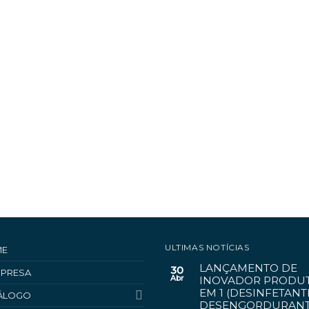
ULTIMAS NOTÍCIAS
ME
LANÇAMENTO DE
30
MPRESA
Abr
INOVADOR PRODUT
EM 1 (DESINFETANT
ÁLOGO
DESENGORDURANT