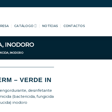
PRESA
CATÁLOGO
NOTÍCIAS
CONTACTOS
A, INODORO
ICIDA, INODORO
ERM – VERDE IN
engordurante, desinfetante
icida (bactericida, fungicida
rucida) inodoro