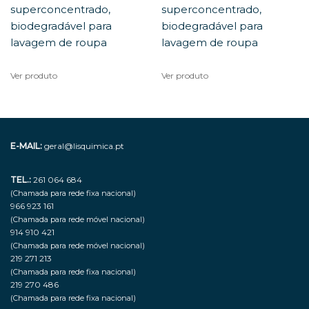
superconcentrado,
superconcentrado,
biodegradável para
biodegradável para
lavagem de roupa
lavagem de roupa
Ver produto
Ver produto
E-MAIL:
geral@lisquimica.pt
TEL.:
261 064 684
(Chamada para rede fixa nacional)
966 923 161
(Chamada para rede móvel nacional)
914 910 421
(Chamada para rede móvel nacional)
219 271 213
(Chamada para rede fixa nacional)
219 270 486
(Chamada para rede fixa nacional)