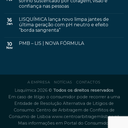
sonho sustentado por coragem, visão e
confiança nas pessoas
LISQUÍMICA lança novo limpa jantes de
16
Jan
última geração com pH neutro e efeito
“borda sangrenta”
PMB – LIS | NOVA FÓRMULA
10
Nov
A EMPRESA
NOTÍCIAS
CONTACTOS
Lisquímica 2026 ©
Todos os direitos reservados
Em caso de litígio o consumidor pode recorrer a uma
Entidade de Resolução Alternativa de Litígios de
Consumo. Centro de Arbitragem de Conflitos de
Consumo de Lisboa
www.centroarbitragemlisboa.pt
Mais informações em Portal do Consumidor