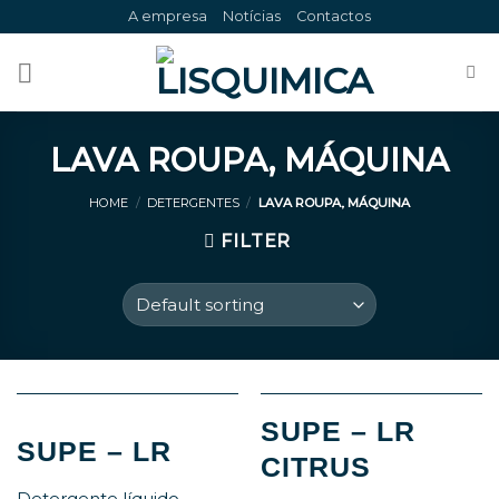
Skip
A empresa
Notícias
Contactos
to
content
LAVA ROUPA, MÁQUINA
HOME
/
DETERGENTES
/
LAVA ROUPA, MÁQUINA
FILTER
SUPE – LR
SUPE – LR
CITRUS
Detergente líquido,