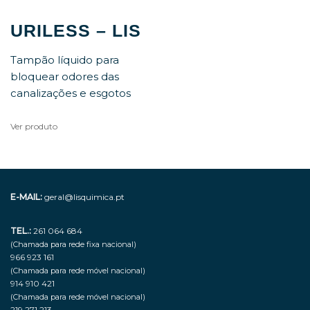
URILESS – LIS
Tampão líquido para
bloquear odores das
canalizações e esgotos
Ver produto
E-MAIL:
geral@lisquimica.pt
TEL.:
261 064 684
(Chamada para rede fixa nacional)
966 923 161
(Chamada para rede móvel nacional)
914 910 421
(Chamada para rede móvel nacional)
219 271 213