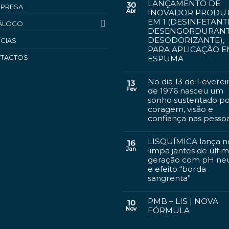
LANÇAMENTO DE
30
MPRESA
Abr
INOVADOR PRODUT
EM 1 (DESINFETANT
ÁLOGO
DESENGORDURANT
DESODORIZANTE),
ÍCIAS
PARA APLICAÇÃO 
TACTOS
ESPUMA
No dia 13 de Feverei
13
Fev
de 1976 nasceu um
sonho sustentado p
coragem, visão e
confiança nas pesso
LISQUÍMICA lança n
16
Jan
limpa jantes de últi
geração com pH ne
e efeito “borda
sangrenta”
PMB – LIS | NOVA
10
Nov
FÓRMULA