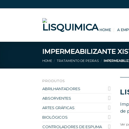
Skip
to
content
HOME
A EM
IMPERMEABILIZANTE XI
HOME
/
TRATAMENTO DE PEDRAS
/
IMPERMEABILIZ
PRODUTOS
ABRILHANTADORES
LI
ABSORVENTES
Imp
ARTES GRÁFICAS
de p
BIOLÓGICOS
Ver p
CONTROLADORES DE ESPUMA