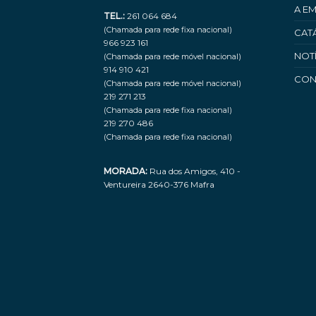
A E
TEL.:
261 064 684
(Chamada para rede fixa nacional)
CAT
966 923 161
NOT
(Chamada para rede móvel nacional)
914 910 421
CON
(Chamada para rede móvel nacional)
219 271 213
(Chamada para rede fixa nacional)
219 270 486
(Chamada para rede fixa nacional)
MORADA:
Rua dos Amigos, 410 -
Ventureira 2640-376 Mafra