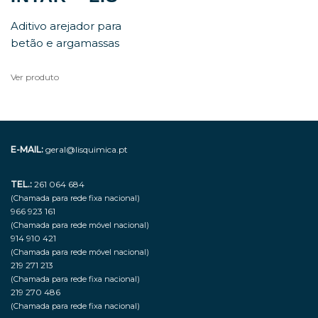
Aditivo arejador para
betão e argamassas
Ver produto
E-MAIL:
geral@lisquimica.pt
TEL.:
261 064 684
(Chamada para rede fixa nacional)
966 923 161
(Chamada para rede móvel nacional)
914 910 421
(Chamada para rede móvel nacional)
219 271 213
(Chamada para rede fixa nacional)
219 270 486
(Chamada para rede fixa nacional)