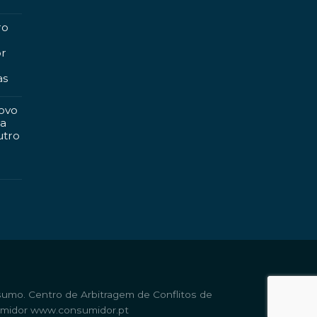
ro
or
as
ovo
ma
utro
sumo. Centro de Arbitragem de Conflitos de
umidor
www.consumidor.pt