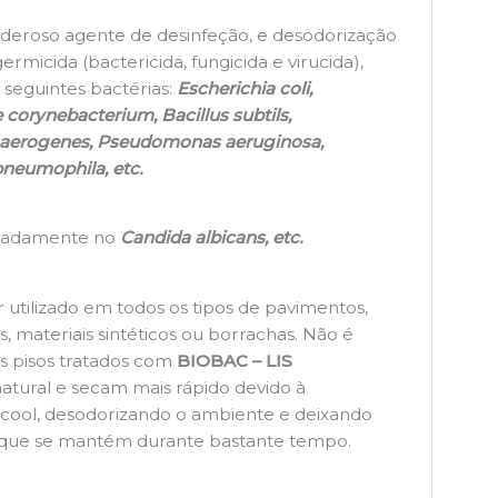
eroso agente de desinfeção, e desodorização
micida (bactericida, fungicida e virucida),
 seguintes bactérias:
Escherichia coli,
corynebacterium, Bacillus subtils,
r aerogenes, Pseudomonas aeruginosa,
neumophila, etc.
eadamente no
Candida albicans, etc.
 utilizado em todos os tipos de pavimentos,
, materiais sintéticos ou borrachas. Não é
Os pisos tratados com
BIOBAC – LIS
atural e secam mais rápido devido à
cool, desodorizando o ambiente e deixando
, que se mantém durante bastante tempo.