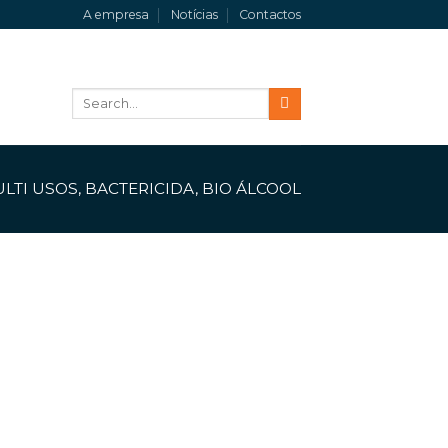
A empresa
Notícias
Contactos
Search
for:
LTI USOS, BACTERICIDA, BIO ÁLCOOL