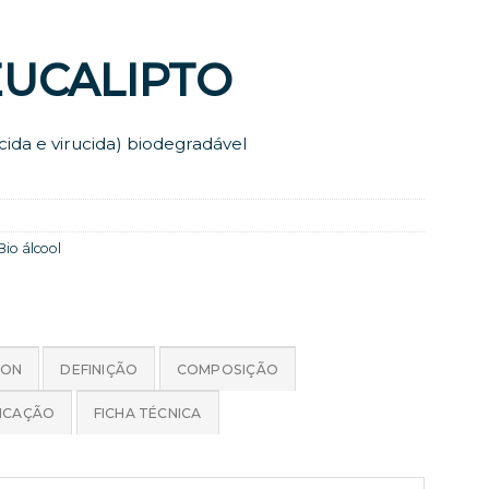
 EUCALIPTO
icida e virucida) biodegradável
Bio álcool
ION
DEFINIÇÃO
COMPOSIÇÃO
LICAÇÃO
FICHA TÉCNICA