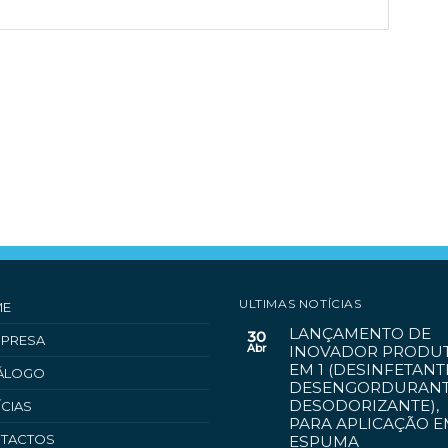
ULTIMAS NOTÍCIAS
ME
LANÇAMENTO DE
30
MPRESA
Abr
INOVADOR PRODUT
EM 1 (DESINFETANT
ÁLOGO
DESENGORDURANT
DESODORIZANTE),
ÍCIAS
PARA APLICAÇÃO 
TACTOS
ESPUMA