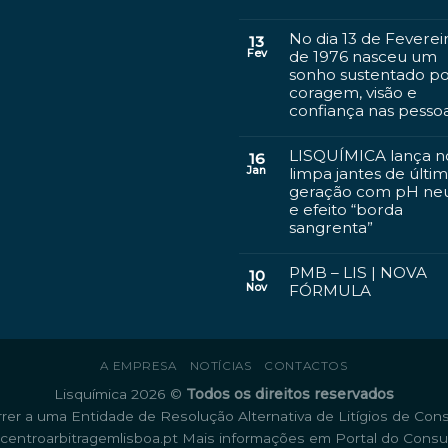
No dia 13 de Feverei
13
Fev
de 1976 nasceu um
sonho sustentado p
coragem, visão e
confiança nas pesso
LISQUÍMICA lança n
16
Jan
limpa jantes de últi
geração com pH ne
e efeito “borda
sangrenta”
PMB – LIS | NOVA
10
Nov
FÓRMULA
A EMPRESA
NOTÍCIAS
CONTACTOS
Lisquímica 2026 ©
Todos os direitos reservados
rrer a uma Entidade de Resolução Alternativa de Litígios de Con
entroarbitragemlisboa.pt
Mais informações em Portal do Cons