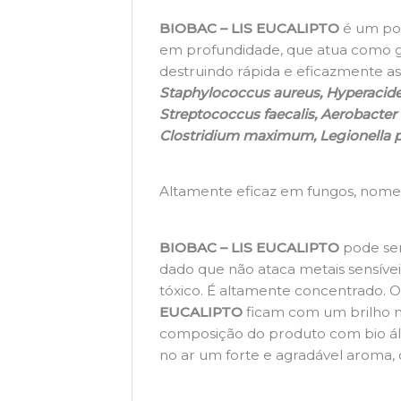
BIOBAC – LIS EUCALIPTO
é um pod
em profundidade, que atua como ger
destruindo rápida e eficazmente as
Staphylococcus aureus, Hyperacide 
Streptococcus faecalis, Aerobacte
Clostridium maximum, Legionella p
Altamente eficaz em fungos, nom
BIOBAC – LIS EUCALIPTO
pode ser
dado que não ataca metais sensíveis
tóxico. É altamente concentrado. 
EUCALIPTO
ficam com um brilho n
composição do produto com bio ál
no ar um forte e agradável aroma