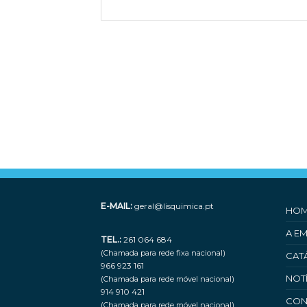
E-MAIL:
geral@lisquimica.pt
HO
A E
TEL.:
261 064 684
(Chamada para rede fixa nacional)
CAT
966 923 161
NOT
(Chamada para rede móvel nacional)
914 910 421
CON
(Chamada para rede móvel nacional)