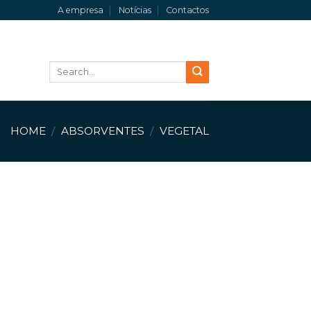
A empresa
Notícias
Contactos
Search
for:
HOME
/
ABSORVENTES
/
VEGETAL