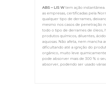
ABS – LIS W
tem ação instantânea.
as empresas, certificadas pela Nor
qualquer tipo de derrames, deixand
mesmo nos casos de penetração no 
todo o tipo de derrames de óleos, 
produtos químicos, diluentes, ácidos
aquosas. Não afeta, nem mancha as 
dificultando até a ignição do pro
orgânico, muito leve quimicamente
pode absorver mais de 300 % o se
absorver, podendo ser usado várias