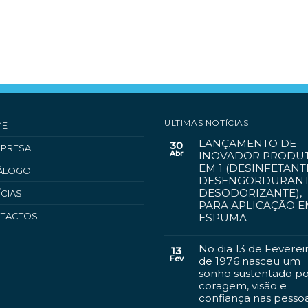
ULTIMAS NOTÍCIAS
ME
LANÇAMENTO DE
30
MPRESA
Abr
INOVADOR PRODUT
EM 1 (DESINFETANT
ÁLOGO
DESENGORDURANT
DESODORIZANTE),
ÍCIAS
PARA APLICAÇÃO 
TACTOS
ESPUMA
No dia 13 de Feverei
13
Fev
de 1976 nasceu um
sonho sustentado p
coragem, visão e
confiança nas pesso