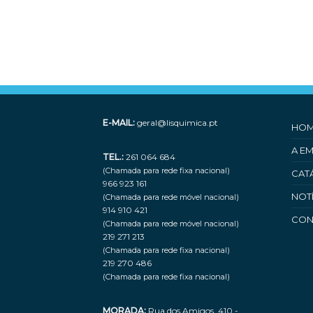
E-MAIL:
geral@lisquimica.pt
HO
A E
TEL.:
261 064 684
(Chamada para rede fixa nacional)
CAT
966 923 161
NOT
(Chamada para rede móvel nacional)
914 910 421
CON
(Chamada para rede móvel nacional)
219 271 213
(Chamada para rede fixa nacional)
219 270 486
(Chamada para rede fixa nacional)
MORADA:
Rua dos Amigos, 410 -