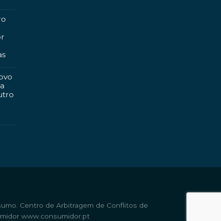
ro
or
as
ovo
ma
utro
sumo. Centro de Arbitragem de Conflitos de
umidor
www.consumidor.pt