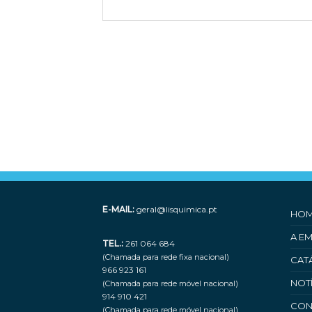
E-MAIL:
geral@lisquimica.pt
HO
A E
TEL.:
261 064 684
(Chamada para rede fixa nacional)
CAT
966 923 161
NOT
(Chamada para rede móvel nacional)
914 910 421
CON
(Chamada para rede móvel nacional)