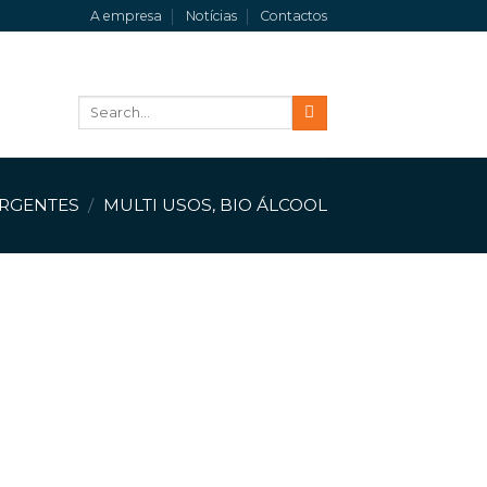
A empresa
Notícias
Contactos
Search
for:
RGENTES
/
MULTI USOS, BIO ÁLCOOL