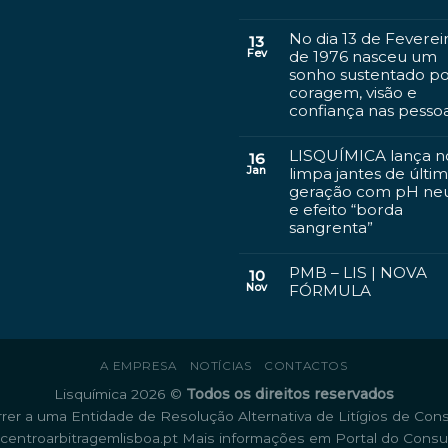
No dia 13 de Feverei
13
Fev
de 1976 nasceu um
sonho sustentado p
coragem, visão e
confiança nas pesso
LISQUÍMICA lança n
16
Jan
limpa jantes de últi
geração com pH ne
e efeito “borda
sangrenta”
PMB – LIS | NOVA
10
Nov
FÓRMULA
A EMPRESA
NOTÍCIAS
CONTACTOS
Lisquímica 2026 ©
Todos os direitos reservados
rrer a uma Entidade de Resolução Alternativa de Litígios de Con
entroarbitragemlisboa.pt
Mais informações em Portal do Cons