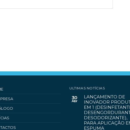
ULTIMAS NOTÍCIAS
ME
LANÇAMENTO DE
30
MPRESA
Abr
INOVADOR PRODUT
EM 1 (DESINFETANT
ÁLOGO
DESENGORDURANT
DESODORIZANTE),
ÍCIAS
PARA APLICAÇÃO 
TACTOS
ESPUMA