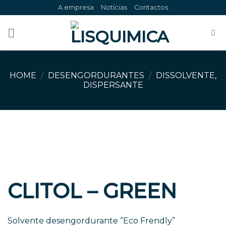
Skip
A empresa
Notícias
Contactos
to
content
HOME
/
DESENGORDURANTES
/
DISSOLVENTE,
DISPERSANTE
CLITOL – GREEN
Solvente desengordurante “Eco Frendly”