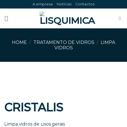
Skip
A empresa
Notícias
Contactos
to
content
HOME
/
TRATAMENTO DE VIDROS
/
LIMPA
VIDROS
CRISTALIS
Limpa vidros de usos gerais