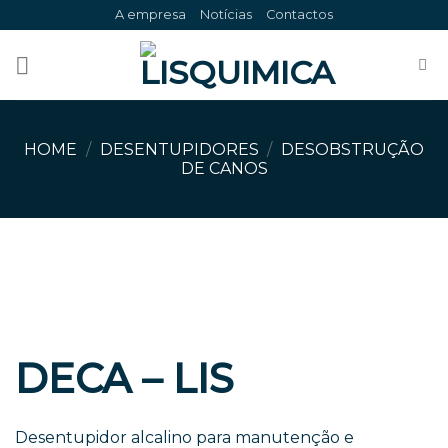
Skip
A empresa
Notícias
Contactos
to
content
HOME
/
DESENTUPIDORES
/
DESOBSTRUÇÃO
DE CANOS
DECA – LIS
Desentupidor alcalino para manutenção e