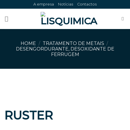
Skip
A empresa
Notícias
Contactos
to
content
HOME
/
TRATAMENTO DE METAIS
/
DESENGORDURANTE, DESOXIDANTE DE
FERRUGEM
RUSTER